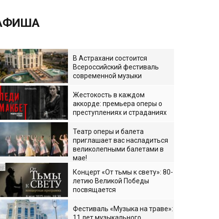
АФИША
В Астрахани состоится
Всероссийский фестиваль
современной музыки
Жестокость в каждом
аккорде: премьера оперы о
преступлениях и страданиях
Театр оперы и балета
приглашает вас насладиться
великолепными балетами в
мае!
Концерт «От тьмы к свету»: 80-
летию Великой Победы
посвящается
Фестиваль «Музыка на траве»:
11 лет музыкального