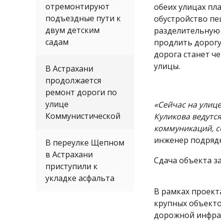
отремонтируют
обеих улицах пл
подъездные пути к
обустройство пе
двум детским
разделительную 
садам
продлить дорогу 
дорога станет ч
улицы.
В Астрахани
продолжается
ремонт дороги по
улице
«Сейчас на улиц
Коммунистической
Куликова ведутс
коммуникаций, с
инженер подрядн
В переулке Щепном
в Астрахани
Сдача объекта з
приступили к
укладке асфальта
В рамках проект
крупных объекто
дорожной инфрас