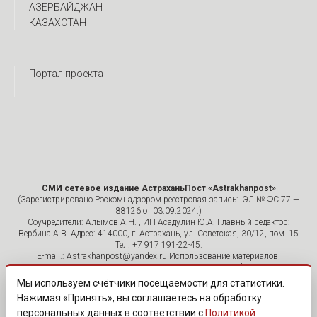
АЗЕРБАЙДЖАН
КАЗАХСТАН
Портал проекта
СМИ сетевое издание АстраханьПост «Astrakhanpost»
(Зарегистрировано Роскомнадзором реестровая запись: ЭЛ № ФС 77 —
88126 от 03.09.2024.)
Соучредители: Алымов А.Н. , ИП Асадулин Ю.А. Главный редактор:
Вербина А.В. Адрес: 414000, г. Астрахань, ул. Советская, 30/12, пом. 15
Тел. +7 917 191-22-45.
E-mail.: Astrakhanpost@yandex.ru Использование материалов,
размещенных на страницах сетевого издания «Astrakhanpost»,
допускается исключительно с указанием источника и публикацией
Мы используем счётчики посещаемости для статистики.
активной гиперссылки на портал Astrakhanpost.ru. Комментарии
Нажимая «Принять», вы соглашаетесь на обработку
читателей сайта размещаются без предварительного редактирования.
персональных данных в соответствии с
Политикой
Редакция оставляет за собой право удалить их с сайта или