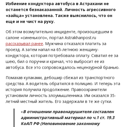
Избиение кондуктора автобуса в Астрахани не
останется безнаказанной. Личность агрессивного
«зайца» установлена. Также выяснилось, что он
еще и не чист на руку.
Об этом возмутительно инциденте, произошедшем в
салоне «синенького», портал Astrakhanpost.ru
рассказывал ранее
. Мужчина отказался платить за
проезд. А затем напал на 65-летнюю женщину-
кондуктора, которая потребовала оплату. Схватил ее за
шею, бил о поручни и кричал, что выбросит ее из
автобуса. Все это сопровождалось нецензурной бранью.
Помахав кулаками, дебошир сбежал из транспортного
средства. А водитель обратился в полицию. И теперь эта
история получила продолжение. Правоохранители
установили личность злоумышленника. Им оказался 35-
летний местный житель. Его задержали в те же сутки.
«
В отношении правонарушителя составлен
административный материал по ч.1 ст. 19.3
КоАП РФ (Неповиновение законному