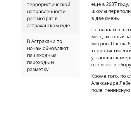
ещё в 2007 году
террористической
школы переполне
направленности
в две смены.
рассмотрят в
астраханском суде
По планам в шко
мест, актовый за
В Астрахани по
метров. Школа б
ночам обновляют
террористически
пешеходные
установят каме
переходы и
озеленят и обор
разметку
Кроме того, по 
Александра Лебе
поле, теннисную