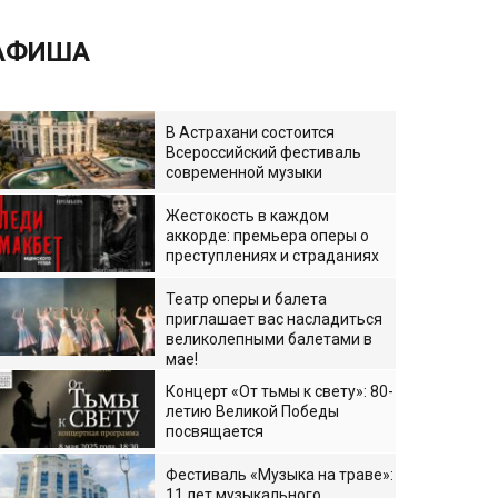
АФИША
В Астрахани состоится
Всероссийский фестиваль
современной музыки
Жестокость в каждом
аккорде: премьера оперы о
преступлениях и страданиях
Театр оперы и балета
приглашает вас насладиться
великолепными балетами в
мае!
Концерт «От тьмы к свету»: 80-
летию Великой Победы
посвящается
Фестиваль «Музыка на траве»:
11 лет музыкального