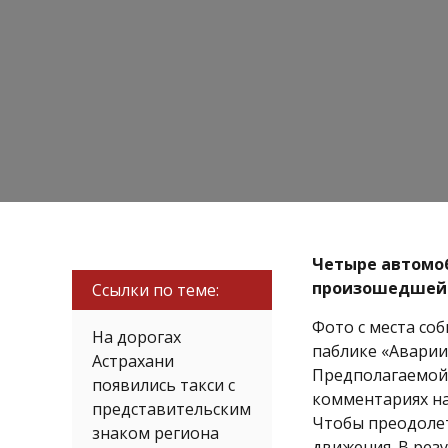
Четыре автомоб
произошедшей в
Ссылки по теме:
Фото с места со
На дорогах
паблике «Аварии
Астрахани
Предполагаемой
появились такси с
комментариях на
представительским
Чтобы преодолет
знаком региона
движения. В рез