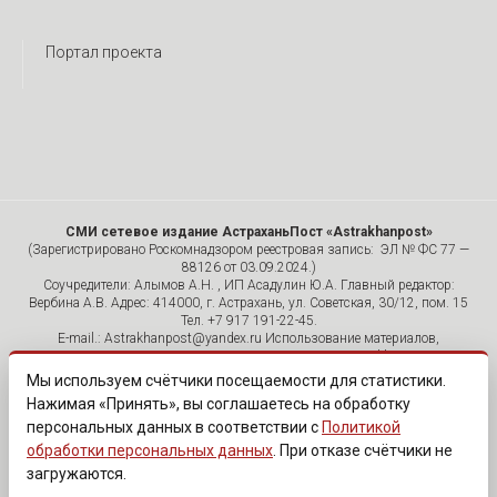
Портал проекта
СМИ сетевое издание АстраханьПост «Astrakhanpost»
(Зарегистрировано Роскомнадзором реестровая запись: ЭЛ № ФС 77 —
88126 от 03.09.2024.)
Соучредители: Алымов А.Н. , ИП Асадулин Ю.А. Главный редактор:
Вербина А.В. Адрес: 414000, г. Астрахань, ул. Советская, 30/12, пом. 15
Тел. +7 917 191-22-45.
E-mail.: Astrakhanpost@yandex.ru Использование материалов,
размещенных на страницах сетевого издания «Astrakhanpost»,
допускается исключительно с указанием источника и публикацией
Мы используем счётчики посещаемости для статистики.
активной гиперссылки на портал Astrakhanpost.ru. Комментарии
Нажимая «Принять», вы соглашаетесь на обработку
читателей сайта размещаются без предварительного редактирования.
персональных данных в соответствии с
Политикой
Редакция оставляет за собой право удалить их с сайта или
отредактировать, если указанные сообщения нарушают законы РФ.
обработки персональных данных
. При отказе счётчики не
«САЙТ ПРЕДНАЗНАЧЕН ДЛЯ АУДИТОРИИ 18+»
загружаются.