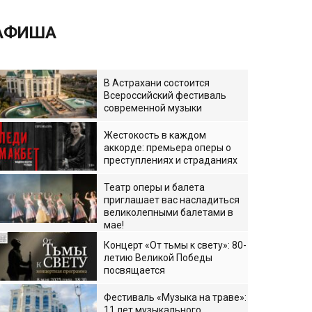
АФИША
В Астрахани состоится
Всероссийский фестиваль
современной музыки
Жестокость в каждом
аккорде: премьера оперы о
преступлениях и страданиях
Театр оперы и балета
приглашает вас насладиться
великолепными балетами в
мае!
Концерт «От тьмы к свету»: 80-
летию Великой Победы
посвящается
Фестиваль «Музыка на траве»:
11 лет музыкального