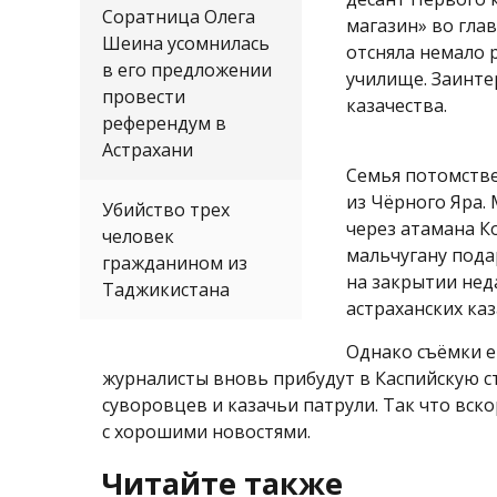
Соратница Олега
магазин» во гла
Шеина усомнилась
отсняла немало 
в его предложении
училище. Заинте
провести
казачества.
референдум в
Астрахани
Семья потомстве
из Чёрного Яра.
Убийство трех
через атамана К
человек
мальчугану пода
гражданином из
на закрытии нед
Таджикистана
астраханских ка
Однако съёмки е
журналисты вновь прибудут в Каспийскую с
суворовцев и казачьи патрули. Так что вск
с хорошими новостями.
Читайте также