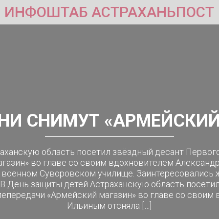
ИНФОШТАБ АСТРАХАНЬПОСТ
АНИ СНИМУТ «АРМЕЙСКИЙ
аханскую область посетил звёздный десант Первого
агазин» во главе со своим вдохновителем Александ
в военном Суворовском училище. Заинтересовались 
. В День защиты детей Астраханскую область посети
елепередачи «Армейский магазин» во главе со свои
Ильиным отсняла […]