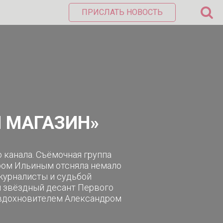
ПРИСЛАТЬ НОВОСТЬ
 МАГАЗИН»
 канала. Съёмочная группа
ром Ильиным отсняла немало
журналисты и судьбой
л звёздный десант Первого
м вдохновителем Александром