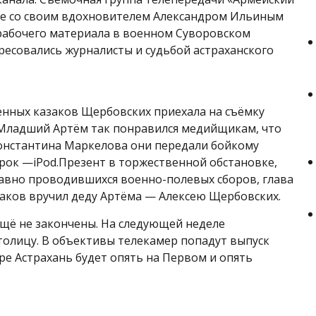
ве со своим вдохновителем Александром Ильиным
рабочего материала в военном Суворовском
ресовались журналисты и судьбой астраханского
нных казаков Щербовских приехала на съёмку
 Младший Артём так понравился медийщикам, что
онстантина Маркелова они передали бойкому
рок —iPod.Презент в торжественной обстановке,
авно проводившихся военно-полевых сборов, глава
заков вручил деду Артёма — Алексею Щербовских.
щё не закончены. На следующей неделе
толицу. В объективы телекамер попадут выпуск
оре Астрахань будет опять на Первом и опять