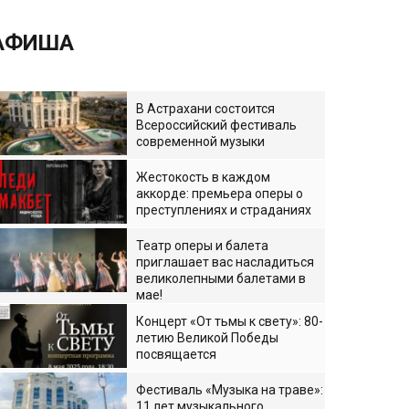
АФИША
В Астрахани состоится
Всероссийский фестиваль
современной музыки
Жестокость в каждом
аккорде: премьера оперы о
преступлениях и страданиях
Театр оперы и балета
приглашает вас насладиться
великолепными балетами в
мае!
Концерт «От тьмы к свету»: 80-
летию Великой Победы
посвящается
Фестиваль «Музыка на траве»:
11 лет музыкального