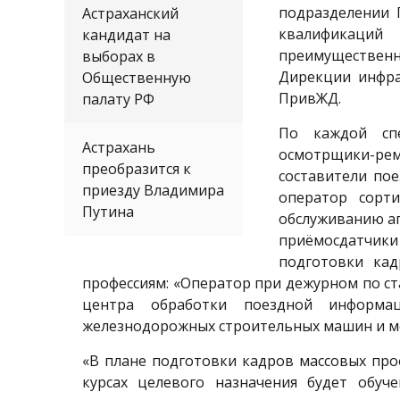
подразделении 
Астраханский
квалификаци
кандидат на
преимуществе
выборах в
Дирекции инфра
Общественную
ПривЖД.
палату РФ
По каждой спе
Астрахань
осмотрщики-ре
преобразится к
составители по
приезду Владимира
оператор сорт
Путина
обслуживанию ап
приёмосдатчики 
подготовки ка
профессиям: «Оператор при дежурном по ст
центра обработки поездной информац
железнодорожных строительных машин и м
«В плане подготовки кадров массовых проф
курсах целевого назначения будет обуч