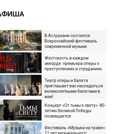
АФИША
В Астрахани состоится
Всероссийский фестиваль
современной музыки
Жестокость в каждом
аккорде: премьера оперы о
преступлениях и страданиях
Театр оперы и балета
приглашает вас насладиться
великолепными балетами в
мае!
Концерт «От тьмы к свету»: 80-
летию Великой Победы
посвящается
Фестиваль «Музыка на траве»:
11 лет музыкального