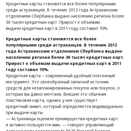
Кредитны
е
карты становятся все более популярными
среди астраханцев. В течение 2012 года Астраханским
отделением Сбербанка выдано населению региона более
36 тысяч кредитных карт. Прирост к объемам
выдачи
кредитных карт
в 2011 году составил 70%.
Кредитны
е
карты становятся все более
популярными среди астраханцев. В течение 2012
года Астраханским отделением Сбербанка выдано
населению региона более 36 тысяч кредитных карт.
Прирост к объемам выдачи
кредитных карт
в 2011
году составил 70%.
Кредитная карта –
современный удобный платежный
инструмент. Это своеобразный запасной источник
средств для незапланированных покупок или покупок, о
которых вы давно мечтали.
Внешне это обычная
пластиковая карта
, однако у
нее существует
кредитный
лимит, который определяется индивидуально
при выдаче карты.
— Астраханцы
оценили преимущества кредитных карт
и
активно
пользуются ими, — говорит управляющий
Астраханским отделением № 8625 Виталий Бодров. –