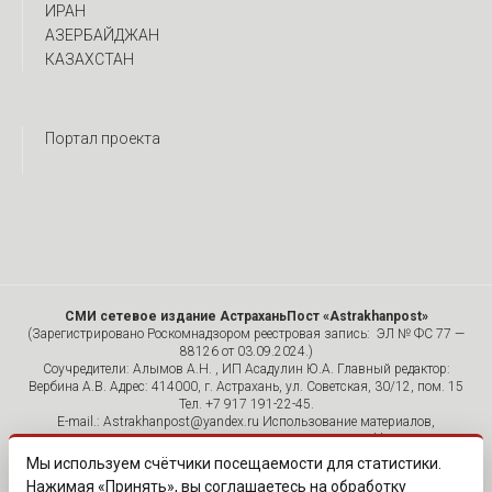
ИРАН
АЗЕРБАЙДЖАН
КАЗАХСТАН
Портал проекта
СМИ сетевое издание АстраханьПост «Astrakhanpost»
(Зарегистрировано Роскомнадзором реестровая запись: ЭЛ № ФС 77 —
88126 от 03.09.2024.)
Соучредители: Алымов А.Н. , ИП Асадулин Ю.А. Главный редактор:
Вербина А.В. Адрес: 414000, г. Астрахань, ул. Советская, 30/12, пом. 15
Тел. +7 917 191-22-45.
E-mail.: Astrakhanpost@yandex.ru Использование материалов,
размещенных на страницах сетевого издания «Astrakhanpost»,
допускается исключительно с указанием источника и публикацией
Мы используем счётчики посещаемости для статистики.
активной гиперссылки на портал Astrakhanpost.ru. Комментарии
Нажимая «Принять», вы соглашаетесь на обработку