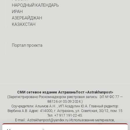
НАРОДНЫЙ КАЛЕНДАРЬ
ИРАН
АЗЕРБАЙДЖАН
КАЗАХСТАН
Портал проекта
СМИ сетевое издание АстраханьПост «Astrakhanpost»
(Зарегистрировано Роскомнадзором реестровая запись: ЭЛ № ФС 77 —
88126 от 03.09.2024.)
Соучредители: Алымов А.Н. , ИП Асадулин Ю.А. Главный редактор:
Вербина А.В. Адрес: 414000, г. Астрахань, ул. Советская, 30/12, пом. 15
Тел. +7 917 191-22-45.
E-mail.: Astrakhanpost@yandex.ru Использование материалов,
размещенных на страницах сетевого издания «Astrakhanpost»,
допускается исключительно с указанием источника и публикацией