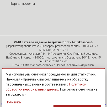
Портал проекта
СМИ сетевое издание АстраханьПост «Astrakhanpost»
(Зарегистрировано Роскомнадзором реестровая запись: ЭЛ № ФС 77 —
88126 от 03.09.2024.)
Соучредители: Алымов А.Н. , ИП Асадулин Ю.А. Главный редактор:
Вербина А.В. Адрес: 414000, г. Астрахань, ул. Советская, 30/12, пом. 15
Тел. +7 917 191-22-45.
E-mail.: Astrakhanpost@yandex.ru Использование материалов,
размещенных на страницах сетевого издания «Astrakhanpost»,
допускается исключительно с указанием источника и публикацией
Мы используем счётчики посещаемости для статистики.
активной гиперссылки на портал Astrakhanpost.ru. Комментарии
Нажимая «Принять», вы соглашаетесь на обработку
читателей сайта размещаются без предварительного редактирования.
персональных данных в соответствии с
Политикой
Редакция оставляет за собой право удалить их с сайта или
отредактировать, если указанные сообщения нарушают законы РФ.
обработки персональных данных
. При отказе счётчики не
«САЙТ ПРЕДНАЗНАЧЕН ДЛЯ АУДИТОРИИ 18+»
загружаются.
Политика
Политика обработки персональных данных
·
Изменить согласие на cookies