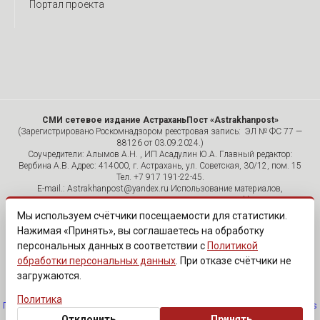
Портал проекта
СМИ сетевое издание АстраханьПост «Astrakhanpost»
(Зарегистрировано Роскомнадзором реестровая запись: ЭЛ № ФС 77 —
88126 от 03.09.2024.)
Соучредители: Алымов А.Н. , ИП Асадулин Ю.А. Главный редактор:
Вербина А.В. Адрес: 414000, г. Астрахань, ул. Советская, 30/12, пом. 15
Тел. +7 917 191-22-45.
E-mail.: Astrakhanpost@yandex.ru Использование материалов,
размещенных на страницах сетевого издания «Astrakhanpost»,
допускается исключительно с указанием источника и публикацией
Мы используем счётчики посещаемости для статистики.
активной гиперссылки на портал Astrakhanpost.ru. Комментарии
Нажимая «Принять», вы соглашаетесь на обработку
читателей сайта размещаются без предварительного редактирования.
персональных данных в соответствии с
Политикой
Редакция оставляет за собой право удалить их с сайта или
отредактировать, если указанные сообщения нарушают законы РФ.
обработки персональных данных
. При отказе счётчики не
«САЙТ ПРЕДНАЗНАЧЕН ДЛЯ АУДИТОРИИ 18+»
загружаются.
Политика
Политика обработки персональных данных
·
Изменить согласие на cookies
Отклонить
Принять