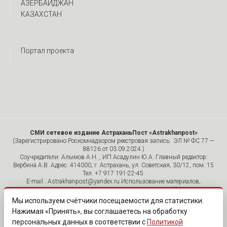
АЗЕРБАЙДЖАН
КАЗАХСТАН
Портал проекта
СМИ сетевое издание АстраханьПост «Astrakhanpost»
(Зарегистрировано Роскомнадзором реестровая запись: ЭЛ № ФС 77 —
88126 от 03.09.2024.)
Соучредители: Алымов А.Н. , ИП Асадулин Ю.А. Главный редактор:
Вербина А.В. Адрес: 414000, г. Астрахань, ул. Советская, 30/12, пом. 15
Тел. +7 917 191-22-45.
E-mail.: Astrakhanpost@yandex.ru Использование материалов,
размещенных на страницах сетевого издания «Astrakhanpost»,
допускается исключительно с указанием источника и публикацией
Мы используем счётчики посещаемости для статистики.
активной гиперссылки на портал Astrakhanpost.ru. Комментарии
Нажимая «Принять», вы соглашаетесь на обработку
читателей сайта размещаются без предварительного редактирования.
персональных данных в соответствии с
Политикой
Редакция оставляет за собой право удалить их с сайта или