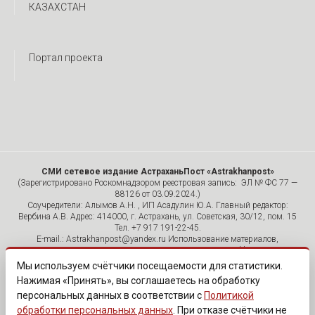
КАЗАХСТАН
Портал проекта
СМИ сетевое издание АстраханьПост «Astrakhanpost»
(Зарегистрировано Роскомнадзором реестровая запись: ЭЛ № ФС 77 —
88126 от 03.09.2024.)
Соучредители: Алымов А.Н. , ИП Асадулин Ю.А. Главный редактор:
Вербина А.В. Адрес: 414000, г. Астрахань, ул. Советская, 30/12, пом. 15
Тел. +7 917 191-22-45.
E-mail.: Astrakhanpost@yandex.ru Использование материалов,
размещенных на страницах сетевого издания «Astrakhanpost»,
допускается исключительно с указанием источника и публикацией
Мы используем счётчики посещаемости для статистики.
активной гиперссылки на портал Astrakhanpost.ru. Комментарии
Нажимая «Принять», вы соглашаетесь на обработку
читателей сайта размещаются без предварительного редактирования.
персональных данных в соответствии с
Политикой
Редакция оставляет за собой право удалить их с сайта или
отредактировать, если указанные сообщения нарушают законы РФ.
обработки персональных данных
. При отказе счётчики не