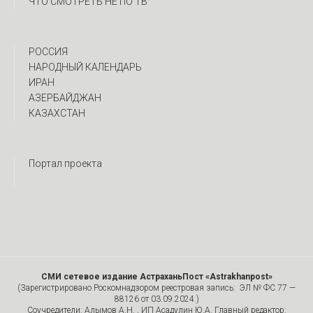
ЧТО СМОТРЕТЬ НЕ ПО ТВ
РОССИЯ
НАРОДНЫЙ КАЛЕНДАРЬ
ИРАН
АЗЕРБАЙДЖАН
КАЗАХСТАН
Портал проекта
СМИ сетевое издание АстраханьПост «Astrakhanpost»
(Зарегистрировано Роскомнадзором реестровая запись: ЭЛ № ФС 77 —
88126 от 03.09.2024.)
Соучредители: Алымов А.Н. , ИП Асадулин Ю.А. Главный редактор: