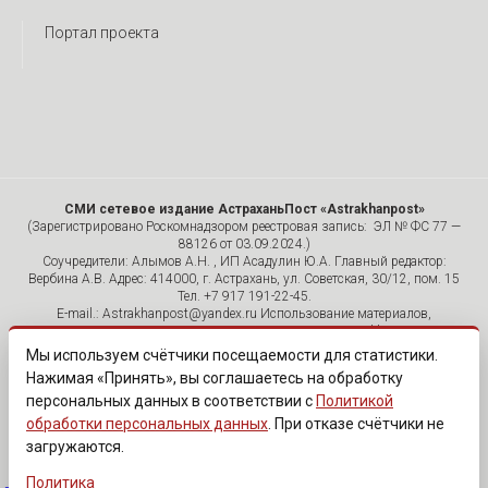
Портал проекта
СМИ сетевое издание АстраханьПост «Astrakhanpost»
(Зарегистрировано Роскомнадзором реестровая запись: ЭЛ № ФС 77 —
88126 от 03.09.2024.)
Соучредители: Алымов А.Н. , ИП Асадулин Ю.А. Главный редактор:
Вербина А.В. Адрес: 414000, г. Астрахань, ул. Советская, 30/12, пом. 15
Тел. +7 917 191-22-45.
E-mail.: Astrakhanpost@yandex.ru Использование материалов,
размещенных на страницах сетевого издания «Astrakhanpost»,
допускается исключительно с указанием источника и публикацией
Мы используем счётчики посещаемости для статистики.
активной гиперссылки на портал Astrakhanpost.ru. Комментарии
Нажимая «Принять», вы соглашаетесь на обработку
читателей сайта размещаются без предварительного редактирования.
персональных данных в соответствии с
Политикой
Редакция оставляет за собой право удалить их с сайта или
отредактировать, если указанные сообщения нарушают законы РФ.
обработки персональных данных
. При отказе счётчики не
«САЙТ ПРЕДНАЗНАЧЕН ДЛЯ АУДИТОРИИ 18+»
загружаются.
Политика