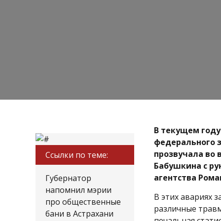
В текущем году
федерального з
прозвучала во 
Ссылки по теме:
Бабушкина с р
агентства Ром
Губернатор
напомнил мэрии
В этих авариях з
про общественные
различные травм
бани в Астрахани
печальная стати