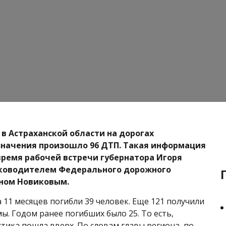
 в Астраханской области на дорогах
начения произошло 96 ДТП. Такая информация
время рабочей встречи губернатора Игоря
уководителем Федерального дорожного
аном Новиковым.
а 11 месяцев погибли 39 человек. Еще 121 получили
ы. Годом ранее погибших было 25. То есть,
стика пошла вверх. По словам главы региона, по