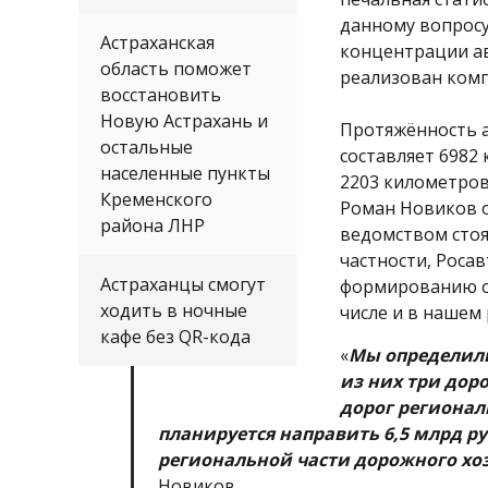
данному вопросу
Астраханская
концентрации ав
область поможет
реализован комп
восстановить
.
Новую Астрахань и
Протяжённость а
остальные
составляет 6982
населенные пункты
2203 километров
Кременского
Роман Новиков о
района ЛНР
ведомством стоя
частности, Роса
Астраханцы смогут
формированию о
ходить в ночные
числе и в нашем 
кафе без QR-кода
«
Мы определили
из них три доро
дорог регионал
планируется направить 6,5 млрд р
региональной части дорожного хо
Новиков.