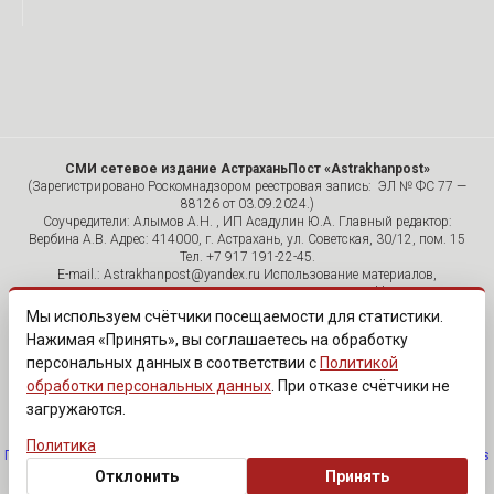
СМИ сетевое издание АстраханьПост «Astrakhanpost»
(Зарегистрировано Роскомнадзором реестровая запись: ЭЛ № ФС 77 —
88126 от 03.09.2024.)
Соучредители: Алымов А.Н. , ИП Асадулин Ю.А. Главный редактор:
Вербина А.В. Адрес: 414000, г. Астрахань, ул. Советская, 30/12, пом. 15
Тел. +7 917 191-22-45.
E-mail.: Astrakhanpost@yandex.ru Использование материалов,
размещенных на страницах сетевого издания «Astrakhanpost»,
допускается исключительно с указанием источника и публикацией
Мы используем счётчики посещаемости для статистики.
активной гиперссылки на портал Astrakhanpost.ru. Комментарии
Нажимая «Принять», вы соглашаетесь на обработку
читателей сайта размещаются без предварительного редактирования.
персональных данных в соответствии с
Политикой
Редакция оставляет за собой право удалить их с сайта или
отредактировать, если указанные сообщения нарушают законы РФ.
обработки персональных данных
. При отказе счётчики не
«САЙТ ПРЕДНАЗНАЧЕН ДЛЯ АУДИТОРИИ 18+»
загружаются.
Политика
Политика обработки персональных данных
·
Изменить согласие на cookies
Отклонить
Принять