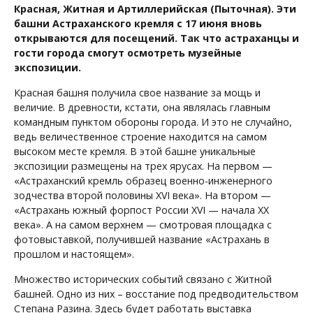
Красная, Житная и Артиллерийская (Пыточная). Эти
башни Астраханского кремля с 17 июня вновь
открываются для посещений. Так что астраханцы и
гости города смогут осмотреть музейные
экспозиции.
Красная башня получила свое название за мощь и
величие. В древности, кстати, она являлась главным
командным пунктом обороны города. И это не случайно,
ведь величественное строение находится на самом
высоком месте кремля. В этой башне уникальные
экспозиции размещены на трех ярусах. На первом —
«Астраханский кремль образец военно-инженерного
зодчества второй половины XVI века». На втором —
«Астрахань южный форпост России XVI — начала XX
века». А на самом верхнем — смотровая площадка с
фотовыставкой, получившей название «Астрахань в
прошлом и настоящем».
Множество исторических событий связано с Житной
башней. Одно из них – восстание под предводительством
Степана Разина. Здесь будет работать выставка