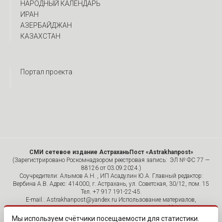
НАРОДНЫЙ КАЛЕНДАРЬ
ИРАН
АЗЕРБАЙДЖАН
КАЗАХСТАН
Портал проекта
СМИ сетевое издание АстраханьПост «Astrakhanpost»
(Зарегистрировано Роскомнадзором реестровая запись: ЭЛ № ФС 77 —
88126 от 03.09.2024.)
Соучредители: Алымов А.Н. , ИП Асадулин Ю.А. Главный редактор:
Вербина А.В. Адрес: 414000, г. Астрахань, ул. Советская, 30/12, пом. 15
Тел. +7 917 191-22-45.
E-mail.: Astrakhanpost@yandex.ru Использование материалов,
размещенных на страницах сетевого издания «Astrakhanpost»,
допускается исключительно с указанием источника и публикацией
Мы используем счётчики посещаемости для статистики.