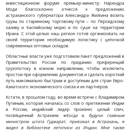
инвестиционном форуме премьер-министр Нарендра
Моди благосклонно отнёсся к предложению
астраханского губернатора Александра Жилкина возить
грузы по старинному торговому пути – по Персидскому
заливу и Каспийскому морю и по суше на территории
Ирана. С этой целью наш регион готов организовать на
своей территории необходимую логистику с цепочкой
современных оптовых складов.
Областные власти уже подготовили пакет предложений в
Правительство России по приданию преференций
грузопотоку в южном направлении, чтобы исключить
простои при оформлении документов и сделать короткий
путь максимально быстрым и доступным для стран Евро-
Азиатского экономического союза и их партнёров.
Кстати, в прошлом году, во время встречи с Владимиром
Путиным, которая началась со слов о притяжении Индии
и России, индийский лидер произнес целый спич,
посвященный Астрахани:
«
Когда я, будучи главным
министром штата Гуджарат, приезжал в Астрахань, я
видел в библиотеке летописи из Индии. Мне также