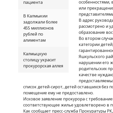
особенностями, 
пациента
или прекращения
представителями
В Калмыкии
В адрес руковод
задолжали более
рассмотрено и у
455 миллионов
образование вос
рублей по
Во втором случа
алиментам
категории детей
гарантированное
Калмыцкую
Яшкульского рай
столицу украсит
нарушении его ж
прокурорская аллея
родительских пра
качестве нуждаю
предоставляемых
список детей-сирот, детей оставшихся без п
помещение ему не предоставлено.
Исковое заявление прокурора с требование
соответствующее жилье удовлетворено в п
Как сообщает пресс-служба Прокуратуры РК