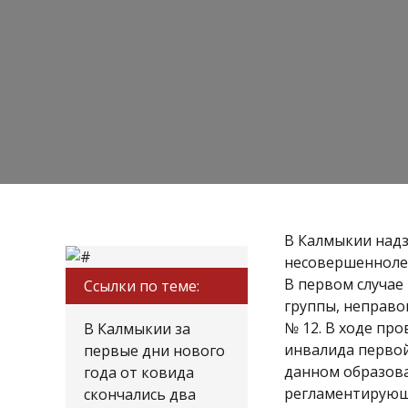
В Калмыкии надз
несовершеннолет
В первом случае
Ссылки по теме:
группы, неправо
№ 12. В ходе пр
В Калмыкии за
инвалида первой
первые дни нового
данном образова
года от ковида
регламентирующ
скончались два