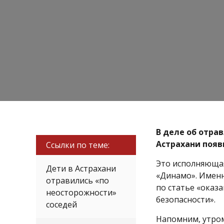
В деле об отра
Астрахани появ
Ссылки по теме:
Это исполняющая
Дети в Астрахани
«Динамо». Именн
отравились «по
по статье «оказ
неосторожности»
безопасности».
соседей
Напомним, утром