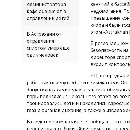
занятий в бассе
Администратора
недомогание. По
кафе обвиняют в
превышения кон
отравлении детей
хлора и были го
этом «Astrakhan
В Астрахани от
отравления
В региональном 
спиртом умер еще
безопасность на
один человек
директора спорт
входит контроль
ЧП, по предвари
работник перепутал баки с химикатами. Он 
Запустилась химическая реакция с обильны
пары поднялись с цокольного этажа во все п
тренировались дети и находились взрослые.
глаз и органов дыхания, а также вызвала х
В следственном комитете сообщают, что эт
перепутавшего баки. Обвиняемая не провела