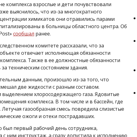
йне комплекса взрослые и дети почувствовали
зже выяснилось, что из-за многократного
центрации химикатов они отравились парами
спитализированы в больницы областного центра. Об
 Post»
сообщал
ранее.
следственном комитете рассказали, что за
 объекте отвечает исполняющая обязанности
комплекса. Также в ее должностные обязанности
 за техническим состоянием здания.
тельным данным, произошло из-за того, что
смешал две жидкости с разным составом.
м выделением хлоросодержащего газа. Ядовитые
омещения комплекса. В том числе и в бассейн, где
 Летучая газообразная смесь повредила слизистые
имические ожоги и отеки пострадавших.
о был первый рабочий день сотрудника,
 с ним инструктаж, а сразу допустила к исполнению