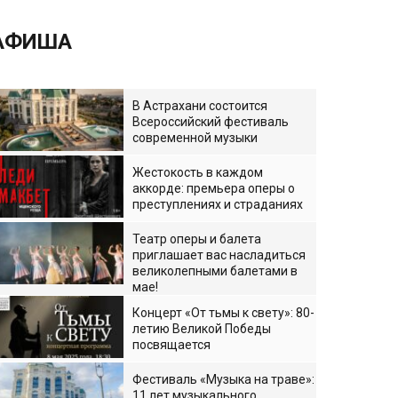
АФИША
В Астрахани состоится
Всероссийский фестиваль
современной музыки
Жестокость в каждом
аккорде: премьера оперы о
преступлениях и страданиях
Театр оперы и балета
приглашает вас насладиться
великолепными балетами в
мае!
Концерт «От тьмы к свету»: 80-
летию Великой Победы
посвящается
Фестиваль «Музыка на траве»:
11 лет музыкального