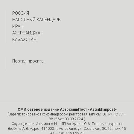
РОССИЯ
НАРОДНЫЙ КАЛЕНДАРЬ
ИРАН
АЗЕРБАЙДЖАН
КАЗАХСТАН
Портал проекта
СМИ сетевое издание АстраханьПост «Astrakhanpost»
(Зарегистрировано Роскомнадзором реестровая запись: ЭЛ № ФС 77 —
88126 от 03.09.2024.)
Соучредители: Алымов А.Н. , ИП Асадулин Ю.А. Главный редактор:
Вербина А.В. Адрес: 414000, г. Астрахань, ул. Советская, 30/12, пом. 15
Тел. +7 917 191-22-45.