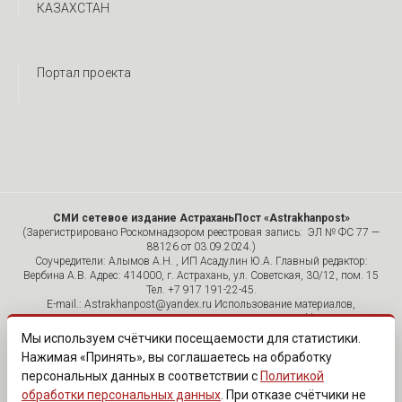
КАЗАХСТАН
Портал проекта
СМИ сетевое издание АстраханьПост «Astrakhanpost»
(Зарегистрировано Роскомнадзором реестровая запись: ЭЛ № ФС 77 —
88126 от 03.09.2024.)
Соучредители: Алымов А.Н. , ИП Асадулин Ю.А. Главный редактор:
Вербина А.В. Адрес: 414000, г. Астрахань, ул. Советская, 30/12, пом. 15
Тел. +7 917 191-22-45.
E-mail.: Astrakhanpost@yandex.ru Использование материалов,
размещенных на страницах сетевого издания «Astrakhanpost»,
допускается исключительно с указанием источника и публикацией
Мы используем счётчики посещаемости для статистики.
активной гиперссылки на портал Astrakhanpost.ru. Комментарии
Нажимая «Принять», вы соглашаетесь на обработку
читателей сайта размещаются без предварительного редактирования.
персональных данных в соответствии с
Политикой
Редакция оставляет за собой право удалить их с сайта или
отредактировать, если указанные сообщения нарушают законы РФ.
обработки персональных данных
. При отказе счётчики не