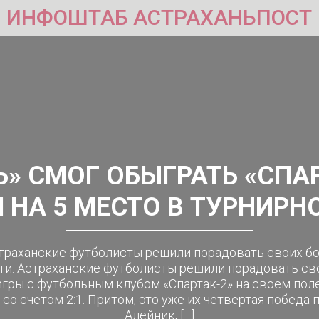
ИНФОШТАБ АСТРАХАНЬПОСТ
Ь» СМОГ ОБЫГРАТЬ «СПАР
 НА 5 МЕСТО В ТУРНИРН
страханские футболисты решили порадовать своих б
ти. Астраханские футболисты решили порадовать с
 игры с футбольным клубом «Спартак-2» на своем по
о счетом 2:1. Притом, это уже их четвертая победа 
Алейник, […]