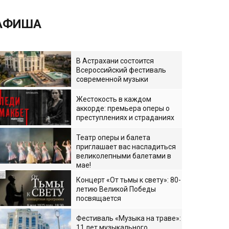
АФИША
В Астрахани состоится
Всероссийский фестиваль
современной музыки
Жестокость в каждом
аккорде: премьера оперы о
преступлениях и страданиях
Театр оперы и балета
приглашает вас насладиться
великолепными балетами в
мае!
Концерт «От тьмы к свету»: 80-
летию Великой Победы
посвящается
Фестиваль «Музыка на траве»:
11 лет музыкального