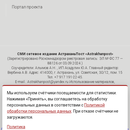
Портал проекта
СМИ сетевое издание АстраханьПост «Astrakhanpost»
(Зарегистрировано Роскомнадзором реестровая запись: ЭЛ № ФС 77 —
88126 от 03.09.2024.)
Соучредители: Алымов А.Н. , ИП Асадулин Ю.А. Главный редактор:
Вербина А.В. Адрес: 414000, г. Астрахань, ул. Советская, 30/12, пом. 15
Тел. +7 917 191-22-45.
E-mail.: Astrakhanpost@yandex.ru Использование материалов,
размещенных на страницах сетевого издания «Astrakhanpost»,
допускается исключительно с указанием источника и публикацией
Мы используем счётчики посещаемости для статистики.
активной гиперссылки на портал Astrakhanpost.ru. Комментарии
Нажимая «Принять», вы соглашаетесь на обработку
читателей сайта размещаются без предварительного редактирования.
персональных данных в соответствии с
Политикой
Редакция оставляет за собой право удалить их с сайта или
отредактировать, если указанные сообщения нарушают законы РФ.
обработки персональных данных
. При отказе счётчики не
«САЙТ ПРЕДНАЗНАЧЕН ДЛЯ АУДИТОРИИ 18+»
загружаются.
Политика
Политика обработки персональных данных
·
Изменить согласие на cookies