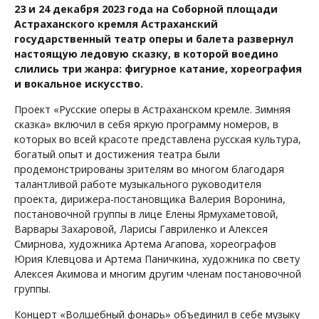
23 и 24 декабря 2023 года на Соборной площади
Астраханского кремля Астраханский
государственный театр оперы и балета развернул
настоящую ледовую сказку, в которой воедино
слились три жанра: фигурное катание, хореография
и вокальное искусство.
Проект «Русские оперы в Астраханском кремле. Зимняя
сказка» включил в себя яркую программу номеров, в
которых во всей красоте представлена русская культура,
богатый опыт и достижения театра были
продемонстрированы зрителям во многом благодаря
талантливой работе музыкального руководителя
проекта, дирижера-постановщика Валерия Воронина,
постановочной группы в лице Елены Ярмухаметовой,
Варвары Захаровой, Ларисы Гавриленко и Алексея
Смирнова, художника Артема Агапова, хореографов
Юрия Клевцова и Артема Паничкина, художника по свету
Алексея Акимова и многим другим членам постановочной
группы.
Концерт «Волшебный фонарь» объединил в себе музыку