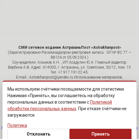
СМИ сетевое издание АстраханьПост «Astrakhanpost»
(Зарегистрировано Роскомнадзором реестровая запись: ЭЛ № ФС 77 —
88126 от 03.09.2024.)
Соучредители: Алымов А.Н. , ИП Асадулин Ю.А. Главный редактор:
Вербина А.В. Адрес: 414000, г. Астрахань, ул. Советская, 30/12, пом. 15
Тел. +7 917 191-22-45.
E-mail.: Astrakhanpost@yandex.ru Использование материалов,
размещенных на страницах сетевого издания «Astrakhanpost»,
допускается исключительно с указанием источника и публикацией
Мы используем счётчики посещаемости для статистики.
активной гиперссылки на портал Astrakhanpost.ru. Комментарии
Нажимая «Принять», вы соглашаетесь на обработку
читателей сайта размещаются без предварительного редактирования.
персональных данных в соответствии с
Политикой
Редакция оставляет за собой право удалить их с сайта или
отредактировать, если указанные сообщения нарушают законы РФ.
обработки персональных данных
. При отказе счётчики не
«САЙТ ПРЕДНАЗНАЧЕН ДЛЯ АУДИТОРИИ 18+»
загружаются.
Политика
Политика обработки персональных данных
·
Изменить согласие на cookies
Отклонить
Принять