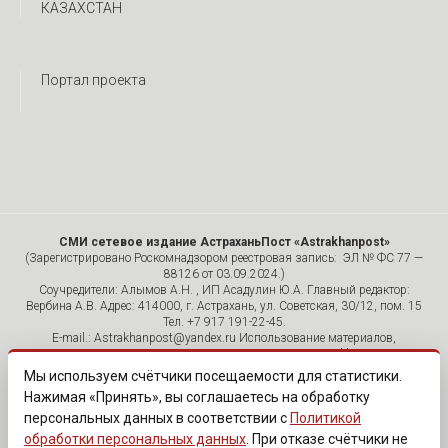
КАЗАХСТАН
Портал проекта
СМИ сетевое издание АстраханьПост «Astrakhanpost»
(Зарегистрировано Роскомнадзором реестровая запись: ЭЛ № ФС 77 —
88126 от 03.09.2024.)
Соучредители: Алымов А.Н. , ИП Асадулин Ю.А. Главный редактор:
Вербина А.В. Адрес: 414000, г. Астрахань, ул. Советская, 30/12, пом. 15
Тел. +7 917 191-22-45.
E-mail.: Astrakhanpost@yandex.ru Использование материалов,
размещенных на страницах сетевого издания «Astrakhanpost»,
допускается исключительно с указанием источника и публикацией
Мы используем счётчики посещаемости для статистики.
активной гиперссылки на портал Astrakhanpost.ru. Комментарии
Нажимая «Принять», вы соглашаетесь на обработку
читателей сайта размещаются без предварительного редактирования.
персональных данных в соответствии с
Политикой
Редакция оставляет за собой право удалить их с сайта или
отредактировать, если указанные сообщения нарушают законы РФ.
обработки персональных данных
. При отказе счётчики не