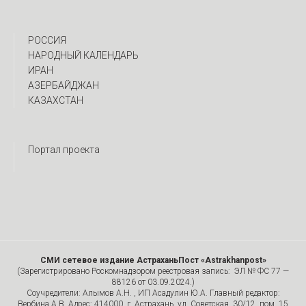
РОССИЯ
НАРОДНЫЙ КАЛЕНДАРЬ
ИРАН
АЗЕРБАЙДЖАН
КАЗАХСТАН
Портал проекта
СМИ сетевое издание АстраханьПост «Astrakhanpost»
(Зарегистрировано Роскомнадзором реестровая запись: ЭЛ № ФС 77 —
88126 от 03.09.2024.)
Соучредители: Алымов А.Н. , ИП Асадулин Ю.А. Главный редактор:
Вербина А.В. Адрес: 414000, г. Астрахань, ул. Советская, 30/12, пом. 15