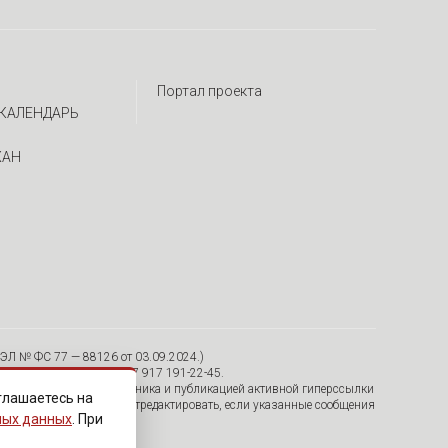
Портал проекта
КАЛЕНДАРЬ
ЖАН
ЭЛ № ФС 77 — 88126 от 03.09.2024.)
я, 30/12, пом. 15 Тел. +7 917 191-22-45.
тельно с указанием источника и публикацией активной гиперссылки
глашаетесь на
удалить их с сайта или отредактировать, если указанные сообщения
ных данных
. При