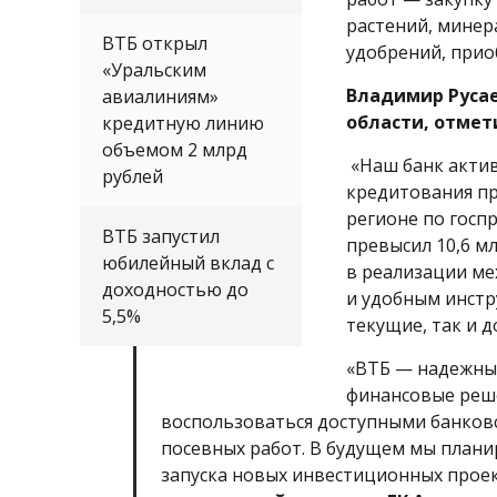
растений, минер
ВТБ открыл
удобрений, прио
«Уральским
Владимир Русае
авиалиниям»
области, отмет
кредитную линию
объемом 2 млрд
«Наш банк актив
рублей
кредитования пр
регионе по госп
ВТБ запустил
превысил 10,6 м
юбилейный вклад с
в реализации ме
доходностью до
и удобным инстр
5,5%
текущие, так и д
«ВТБ — надежны
финансовые реш
воспользоваться доступными банков
посевных работ. В будущем мы плани
запуска новых инвестиционных прое