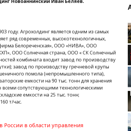
динг Новоаннинский Иван Беляев.
03 году. Агрохолдинг является одним из самых
няет ряд современных, высокотехнологичных,
фирма Белореченская», ООО «НИВА», ООО
ХП», ООО Солнечная страна, ООО « СК Солнечный
ностей комбината входит завод по производству
тки); завод по производству гречневой крупы
пшеничного помола (непромышленного типа),
ваторские емкости на 90 тыс. тонн для хранения
со всеми сопутствующими технологическими
кладские емкости на 25 тыс. тонн;
60 т/час.
в России в области управления