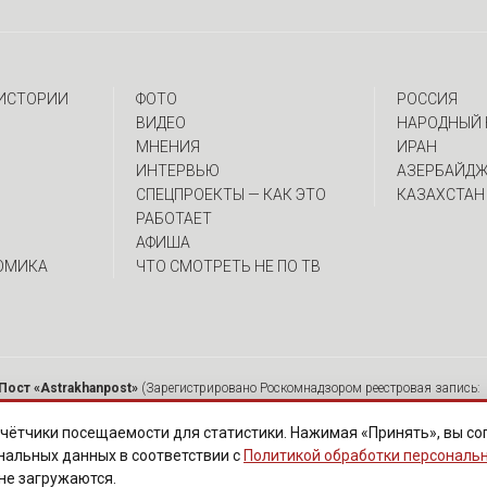
 ИСТОРИИ
ФОТО
РОССИЯ
ВИДЕО
НАРОДНЫЙ 
МНЕНИЯ
ИРАН
ИНТЕРВЬЮ
АЗЕРБАЙД
CПЕЦПРОЕКТЫ — КАК ЭТО
КАЗАХСТАН
РАБОТАЕТ
АФИША
ОМИКА
ЧТО СМОТРЕТЬ НЕ ПО ТВ
Пост «Astrakhanpost»
(Зарегистрировано Роскомнадзором реестровая запись: 
 Ю.А. Главный редактор: Вербина А.В. Адрес: 414000, г. Астрахань, ул. Советска
мещенных на страницах сетевого издания «Astrakhanpost», допускается исключи
чётчики посещаемости для статистики. Нажимая «Принять», вы со
ются без предварительного редактирования. Редакция оставляет за собой право 
нальных данных в соответствии с
Политикой обработки персональ
нарушают законы РФ. «САЙТ ПРЕДНАЗНАЧЕН ДЛЯ АУДИТОРИИ 18+»
 не загружаются.