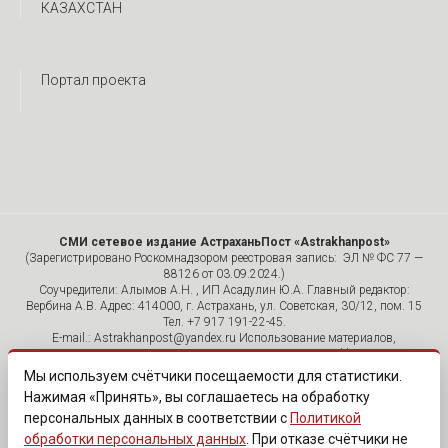
КАЗАХСТАН
Портал проекта
СМИ сетевое издание АстраханьПост «Astrakhanpost»
(Зарегистрировано Роскомнадзором реестровая запись: ЭЛ № ФС 77 —
88126 от 03.09.2024.)
Соучредители: Алымов А.Н. , ИП Асадулин Ю.А. Главный редактор:
Вербина А.В. Адрес: 414000, г. Астрахань, ул. Советская, 30/12, пом. 15
Тел. +7 917 191-22-45.
E-mail.: Astrakhanpost@yandex.ru Использование материалов,
размещенных на страницах сетевого издания «Astrakhanpost»,
допускается исключительно с указанием источника и публикацией
Мы используем счётчики посещаемости для статистики.
активной гиперссылки на портал Astrakhanpost.ru. Комментарии
Нажимая «Принять», вы соглашаетесь на обработку
читателей сайта размещаются без предварительного редактирования.
персональных данных в соответствии с
Политикой
Редакция оставляет за собой право удалить их с сайта или
отредактировать, если указанные сообщения нарушают законы РФ.
обработки персональных данных
. При отказе счётчики не