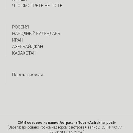
ЧТО СМОТРЕТЬ НЕ ПО ТВ
РОССИЯ
НАРОДНЫЙ КАЛЕНДАРЬ
ИРАН
АЗЕРБАЙДЖАН
КАЗАХСТАН
Портал проекта
СМИ сетевое издание АстраханьПост «Astrakhanpost»
(Зарегистрировано Роскомнадзором реестровая запись: ЭЛ № ФС 77 —
88126 от 03.09.2024.)