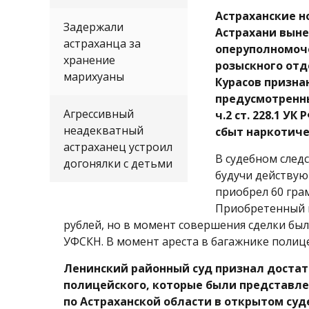
Астраханские н
Задержали
Астрахани выне
астраханца за
оперуполномоч
хранение
розыскного отд
марихуаны
Курасов призна
предусмотренных ч
Агрессивный
ч.2 ст. 228.1 У
неадекватный
сбыт наркотиче
астраханец устроил
В судебном следс
догонялки с детьми
будучи действую
приобрел 60 грам
Приобретенный г
рублей, но в момент совершения сделки был
УФСКН. В момент ареста в багажнике полиц
Ленинский районный суд признал доста
полицейского, которые были представл
по Астраханской области в открытом суд