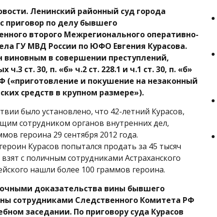
овости. Ленинский районный суд города
с приговор по делу бывшего
енного второго Межрегионального оперативно-
ела ГУ МВД России по ЮФО Евгения Курасова.
н виновным в совершении преступлений,
.3 ст. 30, п. «б» ч.2 ст. 228.1 и ч.1 ст. 30, п. «б»
К РФ («приготовление и покушение на незаконный
ских средств в крупном размере»).
твии было установлено, что 42-летний Курасов,
щим сотрудником органов внутренних дел,
мов героина 29 сентября 2012 года.
ероин Курасов попытался продать за 45 тысяч
 взят с поличным сотрудниками Астраханского
ейского нашли более 100 граммов героина.
точными доказательства вины бывшего
ены сотрудниками Следственного Комитета РФ
ебном заседании. По приговору суда Курасов