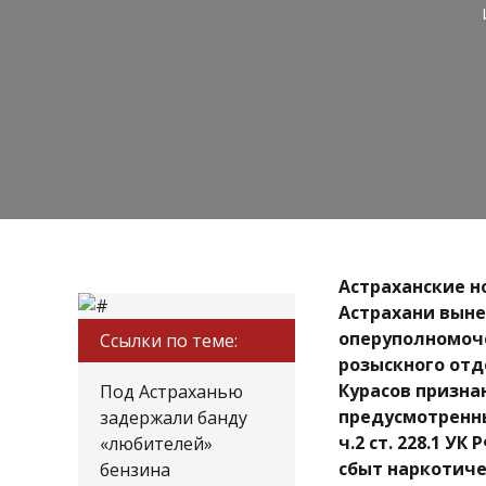
Астраханские н
Астрахани выне
оперуполномоч
Ссылки по теме:
розыскного отд
Курасов призна
Под Астраханью
предусмотренных ч
задержали банду
ч.2 ст. 228.1 У
«любителей»
сбыт наркотиче
бензина