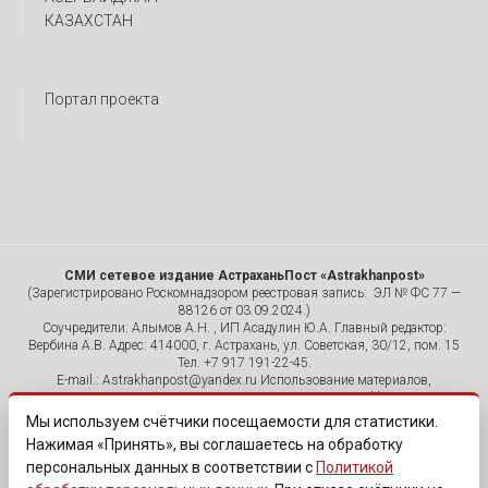
КАЗАХСТАН
Портал проекта
СМИ сетевое издание АстраханьПост «Astrakhanpost»
(Зарегистрировано Роскомнадзором реестровая запись: ЭЛ № ФС 77 —
88126 от 03.09.2024.)
Соучредители: Алымов А.Н. , ИП Асадулин Ю.А. Главный редактор:
Вербина А.В. Адрес: 414000, г. Астрахань, ул. Советская, 30/12, пом. 15
Тел. +7 917 191-22-45.
E-mail.: Astrakhanpost@yandex.ru Использование материалов,
размещенных на страницах сетевого издания «Astrakhanpost»,
допускается исключительно с указанием источника и публикацией
Мы используем счётчики посещаемости для статистики.
активной гиперссылки на портал Astrakhanpost.ru. Комментарии
Нажимая «Принять», вы соглашаетесь на обработку
читателей сайта размещаются без предварительного редактирования.
персональных данных в соответствии с
Политикой
Редакция оставляет за собой право удалить их с сайта или
отредактировать, если указанные сообщения нарушают законы РФ.