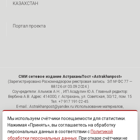
КАЗАХСТАН
Портал проекта
СМИ сетевое издание АстраханьПост «Astrakhanpost»
(Зарегистрировано Роскомнадзором реестровая запись: ЭЛ № ФС 77 —
88126 от 03.09.2024.)
Соучредители: Алымов А.Н. , ИП Асадулин Ю.А. Главный редактор:
Вербина А.В. Адрес: 414000, г. Астрахань, ул. Советская, 30/12, пом. 15
Тел. +7 917 191-22-45.
E-mail.: Astrakhanpost@yandex.ru Использование материалов,
размещенных на страницах сетевого издания «Astrakhanpost»,
допускается исключительно с указанием источника и публикацией
Мы используем счётчики посещаемости для статистики.
активной гиперссылки на портал Astrakhanpost.ru. Комментарии
Нажимая «Принять», вы соглашаетесь на обработку
читателей сайта размещаются без предварительного редактирования.
персональных данных в соответствии с
Политикой
Редакция оставляет за собой право удалить их с сайта или
отредактировать, если указанные сообщения нарушают законы РФ.
обработки персональных данных
. При отказе счётчики не