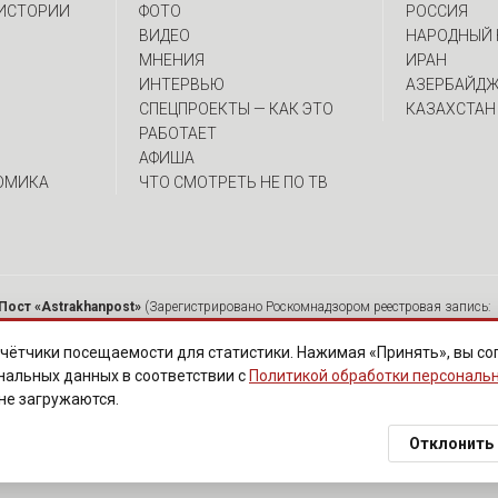
 ИСТОРИИ
ФОТО
РОССИЯ
ВИДЕО
НАРОДНЫЙ 
МНЕНИЯ
ИРАН
ИНТЕРВЬЮ
АЗЕРБАЙД
CПЕЦПРОЕКТЫ — КАК ЭТО
КАЗАХСТАН
РАБОТАЕТ
АФИША
ОМИКА
ЧТО СМОТРЕТЬ НЕ ПО ТВ
Пост «Astrakhanpost»
(Зарегистрировано Роскомнадзором реестровая запись: 
 Ю.А. Главный редактор: Вербина А.В. Адрес: 414000, г. Астрахань, ул. Советска
мещенных на страницах сетевого издания «Astrakhanpost», допускается исключи
чётчики посещаемости для статистики. Нажимая «Принять», вы со
ются без предварительного редактирования. Редакция оставляет за собой право 
нальных данных в соответствии с
Политикой обработки персональ
нарушают законы РФ. «САЙТ ПРЕДНАЗНАЧЕН ДЛЯ АУДИТОРИИ 18+»
 не загружаются.
Политика обработки персональных данных
·
Изменить согласие на cookies
Отклонить