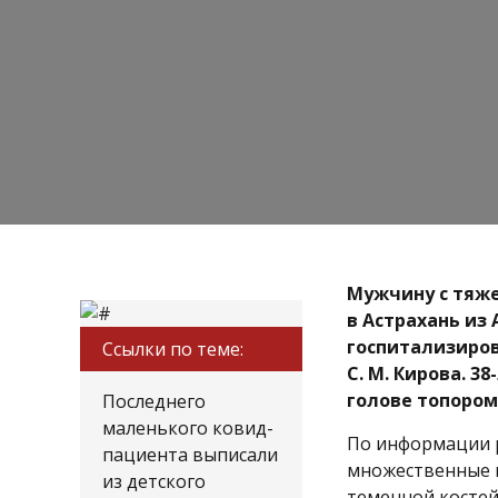
Мужчину с тяж
в Астрахань из
госпитализиров
Ссылки по теме:
С. М. Кирова. 3
голове топором
Последнего
маленького ковид-
По информации р
пациента выписали
множественные п
из детского
теменной костей