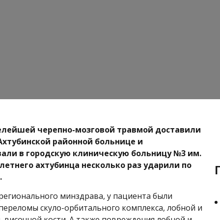
елейшей черепно-мозговой травмой доставили
 Ахтубинской районной больнице и
али в городскую клиническую больницу №3 им.
8-летнего ахтубинца несколько раз ударили по
.
егионального минздрава, у пациента были
ереломы скуло-орбитального комплекса, лобной и
, височной кости. А также повреждения лобной и