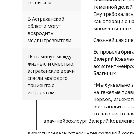
госпиталя
теменной долей 
Ему требовалась
В Астраханской
как операцию на
области могут
множественных 
возродить
Сложнейшая опер
медвытрезвители
Ее провела бриг
Пять минут между
Валерий Ковален
жизнью и смертью:
ассистент-нейро
астраханские врачи
Благиных.
спасли молодого
«Мы буквально з
пациента с
на тяжелые трав
инфарктом
нервов, избежат
восстановить ан
только несколько
врач-нейрохирург Валерий Коваленко
Хирурги сделали остеосинтез скуловой кости