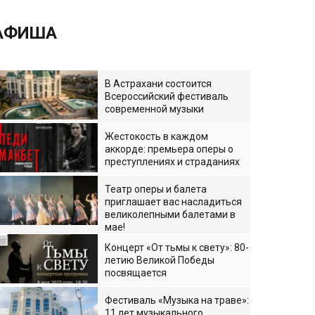
АФИША
В Астрахани состоится
Всероссийский фестиваль
современной музыки
Жестокость в каждом
аккорде: премьера оперы о
преступлениях и страданиях
Театр оперы и балета
приглашает вас насладиться
великолепными балетами в
мае!
Концерт «От тьмы к свету»: 80-
летию Великой Победы
посвящается
Фестиваль «Музыка на траве»:
11 лет музыкального