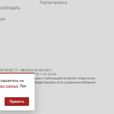
Портал проекта
КАЛЕНДАРЬ
ЖАН
ЭЛ № ФС 77 — 88126 от 03.09.2024.)
я, 30/12, пом. 15 Тел. +7 917 191-22-45.
тельно с указанием источника и публикацией активной гиперссылки
глашаетесь на
удалить их с сайта или отредактировать, если указанные сообщения
ных данных
. При
Принять