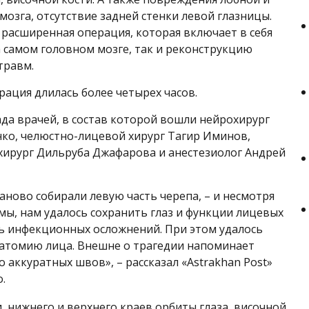
мозга, отсутствие задней стенки левой глазницы.
 расширенная операция, которая включает в себя
 самом головном мозге, так и реконструкцию
травм.
ация длилась более четырех часов.
ада врачей, в состав которой вошли нейрохирург
ко, челюстно-лицевой хирург Тагир Иминов,
хирург Дильруба Джафарова и анестезиолог Андрей
аново собирали левую часть черепа, – и несмотря
мы, нам удалось сохранить глаз и функции лицевых
ь инфекционных осложнений. При этом удалось
атомию лица. Внешне о трагедии напоминает
 аккуратных швов», – рассказал «Astrakhan Post»
.
, нижнего и верхнего краев орбиты глаза, височной