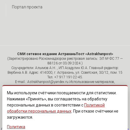
Портал проекта
СМИ сетевое издание АстраханьПост «Astrakhanpost»
(Зарегистрировано Роскомнадзором реестровая запись: ЭЛ № ФС 77 —
88126 от 03.09.2024.)
Соучредители: Алымов А.Н. , ИП Асадулин Ю.А. Главный редактор:
Вербина А.В. Адрес: 414000, г. Астрахань, ул. Советская, 30/12, пом. 15
Тел. +7 917 191-22-45.
E-mail.: Astrakhanpost@yandex.ru Использование материалов,
размещенных на страницах сетевого издания «Astrakhanpost»,
допускается исключительно с указанием источника и публикацией
Мы используем счётчики посещаемости для статистики.
активной гиперссылки на портал Astrakhanpost.ru. Комментарии
Нажимая «Принять», вы соглашаетесь на обработку
читателей сайта размещаются без предварительного редактирования.
персональных данных в соответствии с
Политикой
Редакция оставляет за собой право удалить их с сайта или
отредактировать, если указанные сообщения нарушают законы РФ.
обработки персональных данных
. При отказе счётчики не
«САЙТ ПРЕДНАЗНАЧЕН ДЛЯ АУДИТОРИИ 18+»
загружаются.
Политика
Политика обработки персональных данных
·
Изменить согласие на cookies