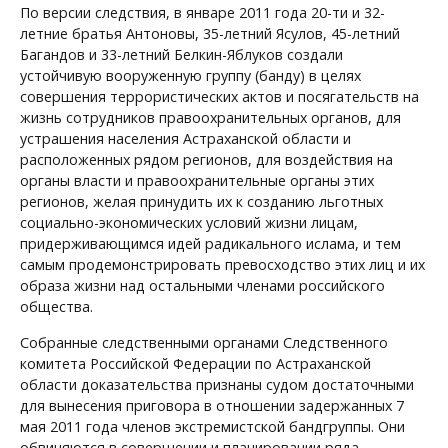
По версии следствия, в январе 2011 года 20-ти и 32-
летние братья Антоновы, 35-летний Ясулов, 45-летний
Багандов и 33-летний Белкин-Яблуков создали
устойчивую вооруженную группу (банду) в целях
совершения террористических актов и посягательств на
жизнь сотрудников правоохранительных органов, для
устрашения населения Астраханской области и
расположенных рядом регионов, для воздействия на
органы власти и правоохранительные органы этих
регионов, желая принудить их к созданию льготных
социально-экономических условий жизни лицам,
придерживающимся идей радикального ислама, и тем
самым продемонстрировать превосходство этих лиц и их
образа жизни над остальными членами российского
общества.
Собранные следственными органами Следственного
комитета Российской Федерации по Астраханской
области доказательства признаны судом достаточными
для вынесения приговора в отношении задержанных 7
мая 2011 года членов экстремистской бандгруппы. Они
обвиняются в совершении и планировании ряда