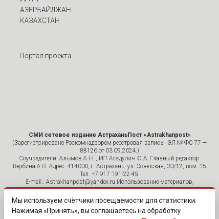
АЗЕРБАЙДЖАН
КАЗАХСТАН
Портал проекта
СМИ сетевое издание АстраханьПост «Astrakhanpost»
(Зарегистрировано Роскомнадзором реестровая запись: ЭЛ № ФС 77 —
88126 от 03.09.2024.)
Соучредители: Алымов А.Н. , ИП Асадулин Ю.А. Главный редактор:
Вербина А.В. Адрес: 414000, г. Астрахань, ул. Советская, 30/12, пом. 15
Тел. +7 917 191-22-45.
E-mail.: Astrakhanpost@yandex.ru Использование материалов,
размещенных на страницах сетевого издания «Astrakhanpost»,
допускается исключительно с указанием источника и публикацией
Мы используем счётчики посещаемости для статистики.
активной гиперссылки на портал Astrakhanpost.ru. Комментарии
Нажимая «Принять», вы соглашаетесь на обработку
читателей сайта размещаются без предварительного редактирования.