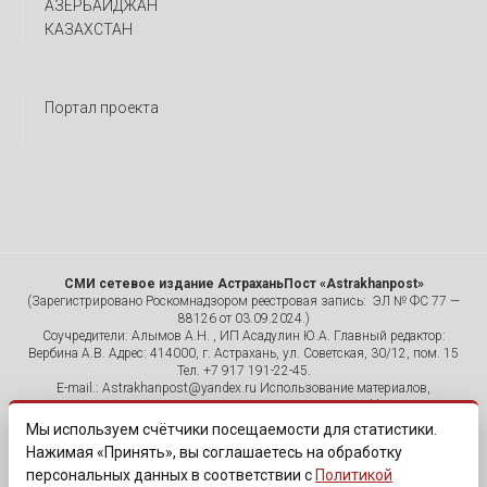
АЗЕРБАЙДЖАН
КАЗАХСТАН
Портал проекта
СМИ сетевое издание АстраханьПост «Astrakhanpost»
(Зарегистрировано Роскомнадзором реестровая запись: ЭЛ № ФС 77 —
88126 от 03.09.2024.)
Соучредители: Алымов А.Н. , ИП Асадулин Ю.А. Главный редактор:
Вербина А.В. Адрес: 414000, г. Астрахань, ул. Советская, 30/12, пом. 15
Тел. +7 917 191-22-45.
E-mail.: Astrakhanpost@yandex.ru Использование материалов,
размещенных на страницах сетевого издания «Astrakhanpost»,
допускается исключительно с указанием источника и публикацией
Мы используем счётчики посещаемости для статистики.
активной гиперссылки на портал Astrakhanpost.ru. Комментарии
Нажимая «Принять», вы соглашаетесь на обработку
читателей сайта размещаются без предварительного редактирования.
персональных данных в соответствии с
Политикой
Редакция оставляет за собой право удалить их с сайта или