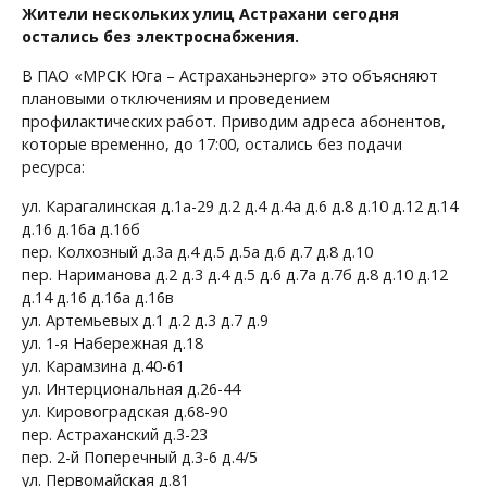
Жители нескольких улиц Астрахани сегодня
остались без электроснабжения.
В ПАО «МРСК Юга – Астраханьэнерго» это объясняют
плановыми отключениям и проведением
профилактических работ. Приводим адреса абонентов,
которые временно, до 17:00, остались без подачи
ресурса:
ул. Карагалинская д.1а-29 д.2 д.4 д.4а д.6 д.8 д.10 д.12 д.14
д.16 д.16а д.16б
пер. Колхозный д.3а д.4 д.5 д.5а д.6 д.7 д.8 д.10
пер. Нариманова д.2 д.3 д.4 д.5 д.6 д.7а д.7б д.8 д.10 д.12
д.14 д.16 д.16а д.16в
ул. Артемьевых д.1 д.2 д.3 д.7 д.9
ул. 1-я Набережная д.18
ул. Карамзина д.40-61
ул. Интерциональная д.26-44
ул. Кировоградская д.68-90
пер. Астраханский д.3-23
пер. 2-й Поперечный д.3-6 д.4/5
ул. Первомайская д.81