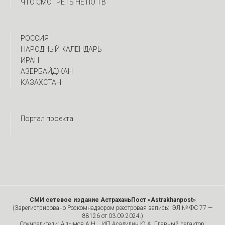
ЧТО СМОТРЕТЬ НЕ ПО ТВ
РОССИЯ
НАРОДНЫЙ КАЛЕНДАРЬ
ИРАН
АЗЕРБАЙДЖАН
КАЗАХСТАН
Портал проекта
СМИ сетевое издание АстраханьПост «Astrakhanpost»
(Зарегистрировано Роскомнадзором реестровая запись: ЭЛ № ФС 77 —
88126 от 03.09.2024.)
Соучредители: Алымов А.Н. , ИП Асадулин Ю.А. Главный редактор: