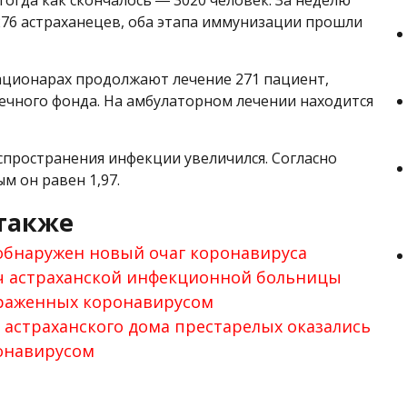
тогда как скончалось ― 3020 человек. За неделю
276 астраханецев, оба этапа иммунизации прошли
тационарах продолжают лечение 271 пациент,
ечного фонда. На амбулаторном лечении находится
пространения инфекции увеличился. Согласно
м он равен 1,97.
также
обнаружен новый очаг коронавируса
ч астраханской инфекционной больницы
араженных коронавирусом
з астраханского дома престарелых оказались
онавирусом