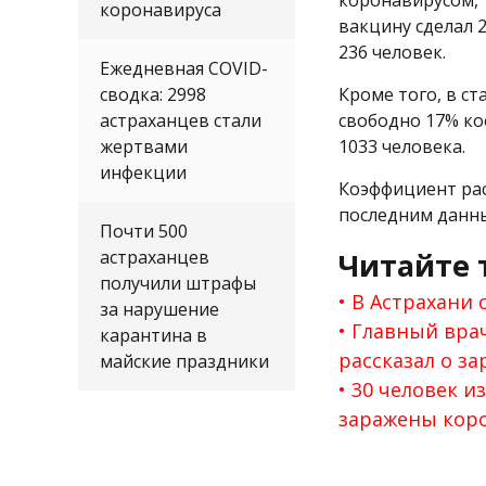
коронавирусом, 
коронавируса
вакцину сделал 
236 человек.
Ежедневная COVID-
сводка: 2998
Кроме того, в с
астраханцев стали
свободно 17% ко
жертвами
1033 человека.
инфекции
Коэффициент рас
последним данны
Почти 500
астраханцев
Читайте 
получили штрафы
В Астрахани 
за нарушение
Главный вра
карантина в
рассказал о з
майские праздники
30 человек и
заражены кор