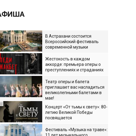
АФИША
В Астрахани состоится
Всероссийский фестиваль
современной музыки
Жестокость в каждом
аккорде: премьера оперы о
преступлениях и страданиях
Театр оперы и балета
приглашает вас насладиться
великолепными балетами в
мае!
Концерт «От тьмы к свету»: 80-
летию Великой Победы
посвящается
Фестиваль «Музыка на траве»:
11 лет музыкального