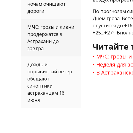
ночам очищают
дороги
По прогнозам си
Днем гроза. Вет
опустится до +1
МЧС: грозы и ливни
+25…+27°. Вполн
продержатся в
Астрахани до
Читайте 
завтра
МЧС: грозы и
Неделя для а
Дождь и
порывистый ветер
В Астраханск
обещают
синоптики
астраханцам 16
июня