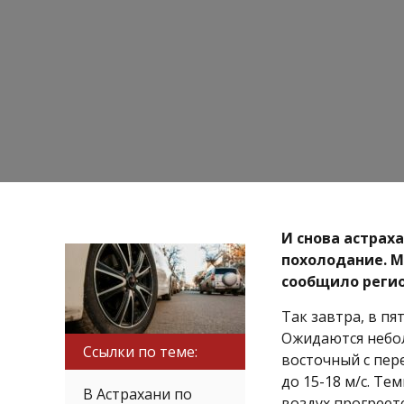
И снова астрах
похолодание. М
сообщило регио
Так завтра, в пя
Ожидаются небол
Ссылки по теме:
восточный с пер
до 15-18 м/с. Те
В Астрахани по
воздух прогреетс