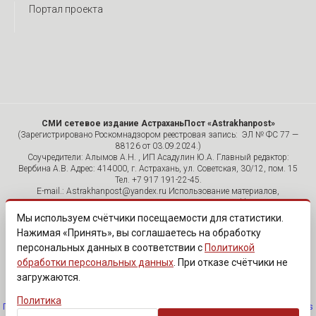
Портал проекта
СМИ сетевое издание АстраханьПост «Astrakhanpost»
(Зарегистрировано Роскомнадзором реестровая запись: ЭЛ № ФС 77 —
88126 от 03.09.2024.)
Соучредители: Алымов А.Н. , ИП Асадулин Ю.А. Главный редактор:
Вербина А.В. Адрес: 414000, г. Астрахань, ул. Советская, 30/12, пом. 15
Тел. +7 917 191-22-45.
E-mail.: Astrakhanpost@yandex.ru Использование материалов,
размещенных на страницах сетевого издания «Astrakhanpost»,
допускается исключительно с указанием источника и публикацией
Мы используем счётчики посещаемости для статистики.
активной гиперссылки на портал Astrakhanpost.ru. Комментарии
Нажимая «Принять», вы соглашаетесь на обработку
читателей сайта размещаются без предварительного редактирования.
персональных данных в соответствии с
Политикой
Редакция оставляет за собой право удалить их с сайта или
отредактировать, если указанные сообщения нарушают законы РФ.
обработки персональных данных
. При отказе счётчики не
«САЙТ ПРЕДНАЗНАЧЕН ДЛЯ АУДИТОРИИ 18+»
загружаются.
Политика
Политика обработки персональных данных
·
Изменить согласие на cookies