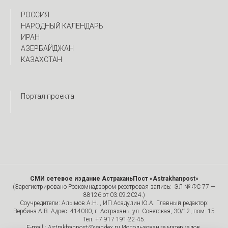
РОССИЯ
НАРОДНЫЙ КАЛЕНДАРЬ
ИРАН
АЗЕРБАЙДЖАН
КАЗАХСТАН
Портал проекта
СМИ сетевое издание АстраханьПост «Astrakhanpost»
(Зарегистрировано Роскомнадзором реестровая запись: ЭЛ № ФС 77 —
88126 от 03.09.2024.)
Соучредители: Алымов А.Н. , ИП Асадулин Ю.А. Главный редактор:
Вербина А.В. Адрес: 414000, г. Астрахань, ул. Советская, 30/12, пом. 15
Тел. +7 917 191-22-45.
E-mail.: Astrakhanpost@yandex.ru Использование материалов,