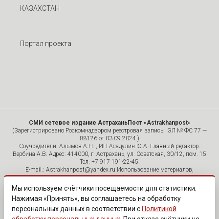
КАЗАХСТАН
Портал проекта
СМИ сетевое издание АстраханьПост «Astrakhanpost»
(Зарегистрировано Роскомнадзором реестровая запись: ЭЛ № ФС 77 —
88126 от 03.09.2024.)
Соучредители: Алымов А.Н. , ИП Асадулин Ю.А. Главный редактор:
Вербина А.В. Адрес: 414000, г. Астрахань, ул. Советская, 30/12, пом. 15
Тел. +7 917 191-22-45.
E-mail.: Astrakhanpost@yandex.ru Использование материалов,
размещенных на страницах сетевого издания «Astrakhanpost»,
допускается исключительно с указанием источника и публикацией
Мы используем счётчики посещаемости для статистики.
активной гиперссылки на портал Astrakhanpost.ru. Комментарии
Нажимая «Принять», вы соглашаетесь на обработку
читателей сайта размещаются без предварительного редактирования.
персональных данных в соответствии с
Политикой
Редакция оставляет за собой право удалить их с сайта или
отредактировать, если указанные сообщения нарушают законы РФ.