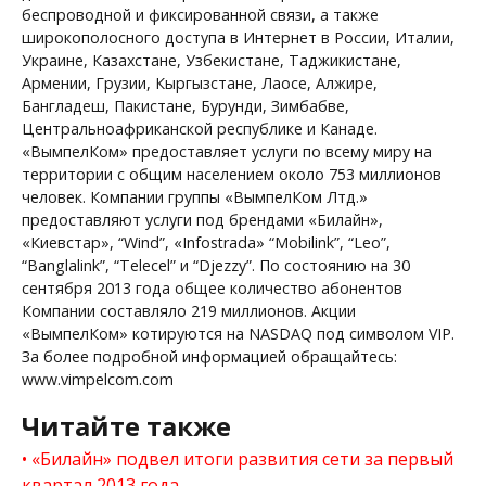
беспроводной и фиксированной связи, а также
широкополосного доступа в Интернет в России, Италии,
Украине, Казахстане, Узбекистане, Таджикистане,
Армении, Грузии, Кыргызстане, Лаосе, Алжире,
Бангладеш, Пакистане, Бурунди, Зимбабве,
Центральноафриканской республике и Канаде.
«ВымпелКом» предоставляет услуги по всему миру на
территории с общим населением около 753 миллионов
человек. Компании группы «ВымпелКом Лтд.»
предоставляют услуги под брендами «Билайн»,
«Киевстар», “Wind”, «Infostrada» “Mobilink”, “Leo”,
“Banglalink”, “Telecel” и “Djezzy”. По состоянию на 30
сентября 2013 года общее количество абонентов
Компании составляло 219 миллионов. Акции
«ВымпелКом» котируются на NASDAQ под символом VIP.
За более подробной информацией обращайтесь:
www.vimpelcom.com
Читайте также
«Билайн» подвел итоги развития сети за первый
квартал 2013 года