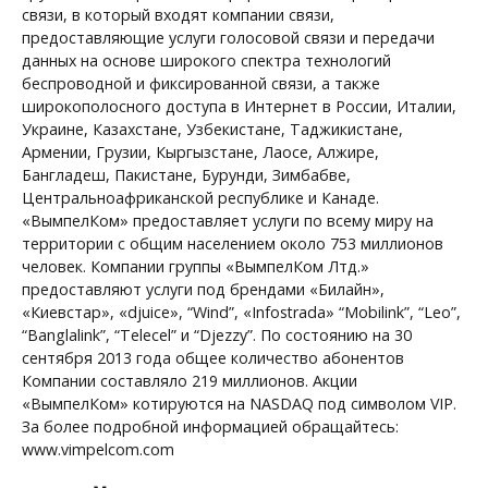
связи, в который входят компании связи,
предоставляющие услуги голосовой связи и передачи
данных на основе широкого спектра технологий
беспроводной и фиксированной связи, а также
широкополосного доступа в Интернет в России, Италии,
Украине, Казахстане, Узбекистане, Таджикистане,
Армении, Грузии, Кыргызстане, Лаосе, Алжире,
Бангладеш, Пакистане, Бурунди, Зимбабве,
Центральноафриканской республике и Канаде.
«ВымпелКом» предоставляет услуги по всему миру на
территории с общим населением около 753 миллионов
человек. Компании группы «ВымпелКом Лтд.»
предоставляют услуги под брендами «Билайн»,
«Киевстар», «djuice», “Wind”, «Infostrada» “Mobilink”, “Leo”,
“Banglalink”, “Telecel” и “Djezzy”. По состоянию на 30
сентября 2013 года общее количество абонентов
Компании составляло 219 миллионов. Акции
«ВымпелКом» котируются на NASDAQ под символом VIP.
За более подробной информацией обращайтесь:
www.vimpelcom.com