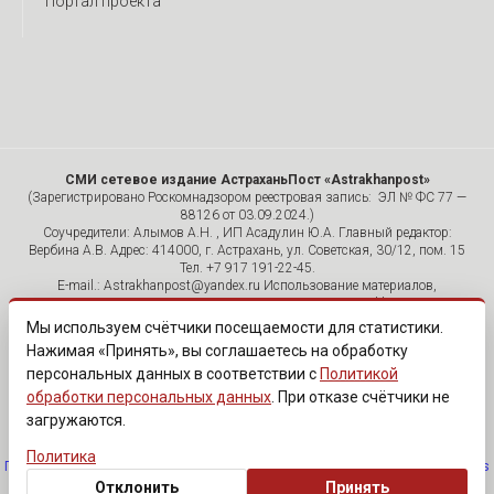
Портал проекта
СМИ сетевое издание АстраханьПост «Astrakhanpost»
(Зарегистрировано Роскомнадзором реестровая запись: ЭЛ № ФС 77 —
88126 от 03.09.2024.)
Соучредители: Алымов А.Н. , ИП Асадулин Ю.А. Главный редактор:
Вербина А.В. Адрес: 414000, г. Астрахань, ул. Советская, 30/12, пом. 15
Тел. +7 917 191-22-45.
E-mail.: Astrakhanpost@yandex.ru Использование материалов,
размещенных на страницах сетевого издания «Astrakhanpost»,
допускается исключительно с указанием источника и публикацией
Мы используем счётчики посещаемости для статистики.
активной гиперссылки на портал Astrakhanpost.ru. Комментарии
Нажимая «Принять», вы соглашаетесь на обработку
читателей сайта размещаются без предварительного редактирования.
персональных данных в соответствии с
Политикой
Редакция оставляет за собой право удалить их с сайта или
отредактировать, если указанные сообщения нарушают законы РФ.
обработки персональных данных
. При отказе счётчики не
«САЙТ ПРЕДНАЗНАЧЕН ДЛЯ АУДИТОРИИ 18+»
загружаются.
Политика
Политика обработки персональных данных
·
Изменить согласие на cookies
Отклонить
Принять